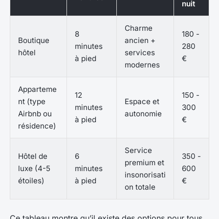
nuit
Charme
8
180 -
Boutique
ancien +
minutes
280
hôtel
services
à pied
€
modernes
Apparteme
12
150 -
nt (type
Espace et
minutes
300
Airbnb ou
autonomie
à pied
€
résidence)
Service
Hôtel de
6
350 -
premium et
luxe (4-5
minutes
600
insonorisati
étoiles)
à pied
€
on totale
Ce tableau montre qu’il existe des options pour tous