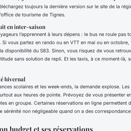
éléchargez toujours la dernière version sur le site de la rég
’office de tourisme de Tignes.
uit en inter-saison
ageurs l’apprennent à leurs dépens : le bus ne roule pas to
 Si vous partez en rando ou en VTT en mai ou en octobre, 
a disponibilité du S83. Sinon, vous risquez de vous retrou
titude sans solution de repli. Et les taxis, à ce moment-là, 
té hivernal
ances scolaires et les week-ends, la demande explose. Les
surtout aux heures de pointe. Prévoyez de vous présenter e
êtes en groupe. Certaines réservations en ligne permettent 
de sérénité non négligeable quand on a des correspondances
on budget et ses réservations