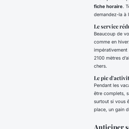
fiche horaire
. T
demandez-la à l
Le service réd
Beaucoup de voy
comme en hiver.
impérativement l
2100 mètres d’al
chers.
Le pic d'activi
Pendant les vac
être complets, 
surtout si vous 
place, un gain 
Anticiper s