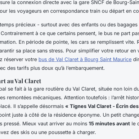
ssure la connexion directe avec la gare SNCF de Bourg-Sai
pour les voyageurs en correspondance train ou départ en co
temps précieux - surtout avec des enfants ou des bagages de
 Contrairement à ce que certains pensent, le bus ne part pa
mation. En période de pointe, les cars se remplissent vite. 
garantir sa place sans stress. Pour simplifier votre retour en
z réserver votre
bus de Val Claret à Bourg Saint Maurice
di
vec des tarifs plus doux qu’à l’embarquement.
rt au Val Claret
al se fait à la gare routière du Val Claret, située non loin d
s remontées mécaniques. Attention toutefois : l’arrêt histor
acé. Il s’appelle désormais
« Tignes Val Claret - Écrin de
point juste à côté de la résidence éponyme. Un petit chang
tes pressé. Mieux vaut arriver au moins
15 minutes avant
le 
avez des skis ou une poussette à charger.