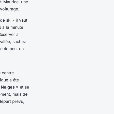
nt-Maurice, une
voiturage.
 ski - il vaut
s à la minute
Réserver à
 vallée, sachez
rectement en
u centre
ique a été
s Neiges »
et se
ement, mais de
départ prévu,