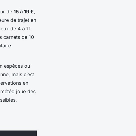
tour de
15 à 19 €
,
eure de trajet en
eux de 4 à 11
es carnets de 10
taire.
en espèces ou
onne, mais c’est
servations en
a météo joue des
ssibles.