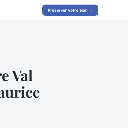
Préserver votre élan →
e Val
aurice