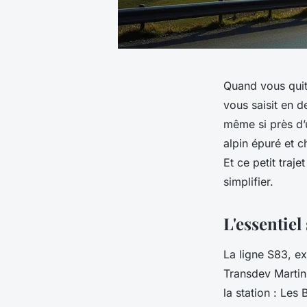
Quand vous quitt
vous saisit en d
même si près d’
alpin épuré et ch
Et ce petit traj
simplifier.
L'essentiel
La ligne S83, ex
Transdev Martin, 
la station : Les 