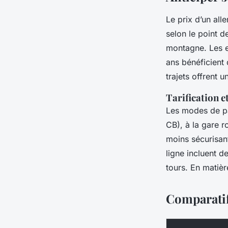
Le prix d’un all
selon le point d
montagne. Les e
ans bénéficient d
trajets offrent 
Tarification e
Les modes de pa
CB), à la gare r
moins sécurisant
ligne incluent d
tours. En matièr
Comparatif