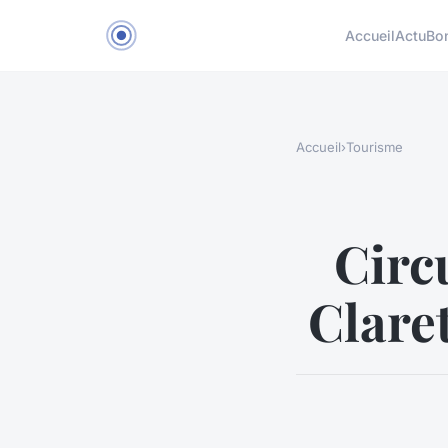
Accueil
Actu
Bo
Accueil
›
Tourisme
Circ
Clare