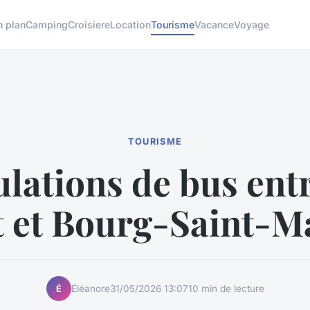
n plan
Camping
Croisiere
Location
Tourisme
Vacance
Voyage
TOURISME
ulations de bus entr
t et Bourg-Saint-M
Éléanore
31/05/2026 13:07
10 min de lecture
É