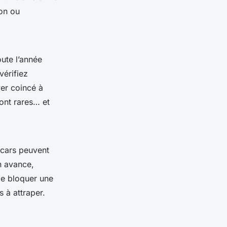
ion ou
ute l’année
vérifiez
ver coincé à
sont rares… et
 cars peuvent
n avance,
de bloquer une
 à attraper.