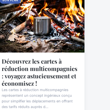
BON PLAN
Découvrez les cartes à
réduction multicompagnies
: voyagez astucieusement et
économisez !
Les cartes à réduction multicompagnies
représentent un concept ingénieux conçu
pour simplifier les déplacements en offrant
des tarifs réduits auprès d...