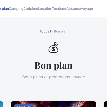
n plan
Camping
Croisiere
Location
Tourisme
Vacance
Voyage
Accueil
› Bon plan
💰
Bon plan
Bons plans et promotions voyage