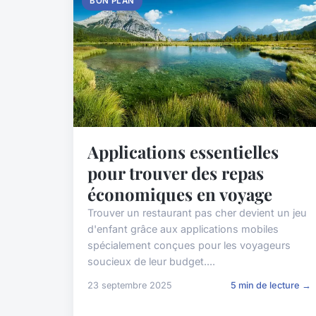
BON PLAN
Applications essentielles
pour trouver des repas
économiques en voyage
Trouver un restaurant pas cher devient un jeu
d'enfant grâce aux applications mobiles
spécialement conçues pour les voyageurs
soucieux de leur budget....
23 septembre 2025
5 min de lecture →